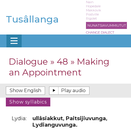
Skip
Nain
Hopedale
to
Makkovik
main
Postville
Tusâllanga
Rigolet
content
NUNATSIAVUMMIUTUT
CHANGE DIALECT
Dialogue » 48 » Making
an Appointment
Lydia:
ullâsiakkut, Paitsijiuvunga,
Lydianguvunga.