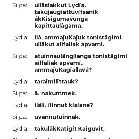
Silpa:
ullâsiakkut Lydia.
takujaugiattuvitsanik
âkKisigumavunga
kapittaulâgama.
Lydia:
ilâ, ammajuKajuk tonistâgimi
ullâkut ailfaliak apvami.
Silpa:
atuinnaulângilanga tonistâgimi
ailfaliak apvami.
ammajuKagiallavâ?
Lydia:
taraimilittauk?
Silpa:
â. nakummek.
Lydia:
ilâli. ilinnut kisiane?
Silpa:
uvannutuinnak.
Lydia:
takulâkKatigit Kaiguvit.